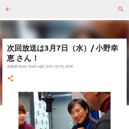
スキップしてメイン コンテンツに移動
次回放送は3月7日（水）/ 小野幸
恵 さん！
投稿者
music book café
日付:
3月 01, 2018