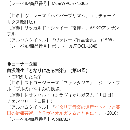
【
レーベル/商品番号】Mca/WPCR-75365
【曲名】ヴァレーズ「ハイパープリズム」（リチャード・
サクス改訂版）
【演奏】リッカルド・シャイー（指揮）、ASKOアンサン
ブル
【アルバムタイトル】『ヴァレーズ作品全集』（1998）
【レーベル/商品番号】ポリドール/POCL-1848
◆コーナー企画
白沢達生「となりにある古楽」（第14回）
・ご紹介した音楽
【曲名】ストロージャーズ「ファンタジア」、ジョン・ブ
ル「ブルのおやすみの挨拶」
【演奏】レオンハルト（クラヴィオルガヌム［１曲目］・
チェンバロ［２曲目］）
【アルバムタイトル】『
イタリア音楽の遺産〜ドイツと英
国の鍵盤芸術、クラヴィオルガヌムとともに〜
』（2016）
【レーベル/商品番号】Alpha/317