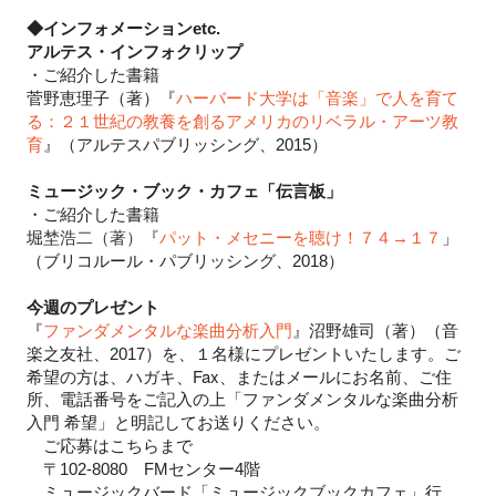
◆インフォメーションetc.
アルテス・インフォクリップ
・
ご紹介した書籍
菅野恵理子（著）『
ハーバード大学は「音楽」で人を育て
る：２１世紀の教養を創るアメリカのリベラル・アーツ教
育
』（アルテスパブリッシング、2015）
ミ
ュージック・ブック・カフェ「伝言板」
・
ご紹介した書籍
堀
埜浩二（著）『
パット・メセニーを聴け！７４→１７
」
（ブリコルール・パブリッシング、2018）
今週のプレゼント
『
ファンダメンタルな楽曲分析入門
（著）
』
沼野雄司
（音
プレ
ゼントいたします。
ご
楽之友社、2017）
を、１
名様に
希望
の方は、ハガキ、Fax、またはメールにお名前、ご住
所、電話番号をご記入の上「
ファンダメンタルな楽曲分析
希望」
と明記
してお送りください。
入門
ご応募はこちらまで
〒102-8080
FMセンター4階
ミュージックバード「ミュージックブックカフェ」行