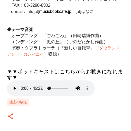
FAX：03-3288-8902
musicbookcafe.
jp
e-mail：info[at]
[at]は@に
◆テーマ音楽
オープニング：「ごわごわ」（田崎瑞博作曲）
エンディング：「風の丘」（つのだたかし作曲）
演奏：タブラトゥーラ（『新しい自転車』［
ダウランド・
］収録）
アンド・カンパニイ
▼▼ポッドキャストはこちらからお聴きになれま
す▼
過去の放送