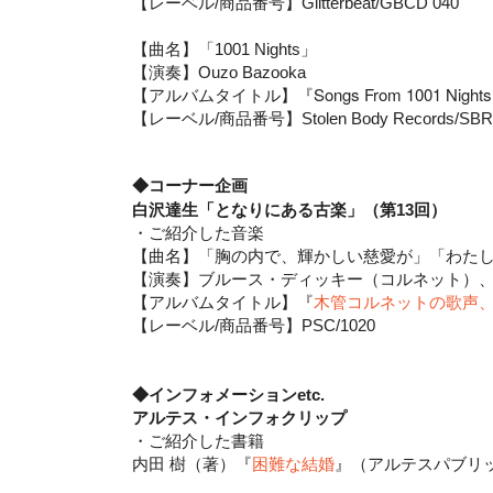
【レーベル/商品番号】Glitterbeat/GBCD 040
【曲名】「1001 Nights
」
【演奏】Ouzo Bazooka
【アルバムタイトル】『Songs From 1001 Nights
【レーベル/商品番号】Stolen Body Records/SBR
◆コーナー企画
白沢達生「となりにある古楽」（第13回）
・ご紹介した音楽
【曲名】「胸の内で、輝かしい慈愛が
」「わた
【演奏】ブルース・ディッキー（コルネット）
【アルバムタイトル】『
木管コルネットの歌声
【レーベル/商品番号】PSC/1020
◆インフォメーションetc.
アルテス・インフォクリップ
・
ご紹介した書籍
内田 樹（著）『
困難な結婚
』（アルテスパブリッ