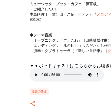
ミ
ュージック・ブック・カフェ「伝言板」
・
ご紹介したCD
本島阿佐子（歌）山下洋輔（ピアノ）『
メロデ
90103）
◆テーマ音楽
オープニング：「ごわごわ」（田崎瑞博作曲
エンディング：「風の丘」（つのだたかし作
演奏：タブラトゥーラ（『新しい自転車』［
▼▼ポッドキャストはこちらからお聴き
過去の放送