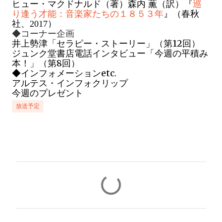
ヒュー・マクドナルド（著）森内 薫（訳）『
巡
り逢う才能：音楽家たちの１８５３年
』（春秋
社、2017）
◆コーナー企画
井上勢津「セラピー・ストーリー」（第12回）
ジュンク堂書店電話インタビュー「今週の平積み
本！」（第8回）
◆インフォメーシ
ョンetc.
アルテス・インフォクリップ
今週のプレゼント
放送予定
コ
メ
ン
ト