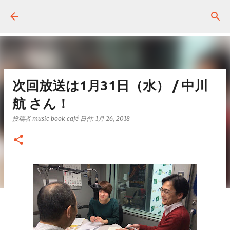
スキップしてメイン コンテンツに移動
次回放送は1月31日（水） / 中川
航 さん！
投稿者
music book café
日付:
1月 26, 2018