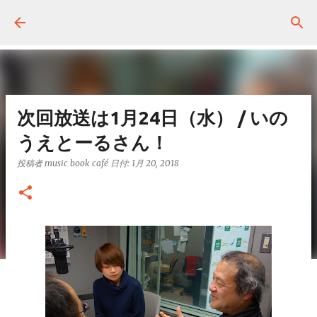
スキップしてメイン コンテンツに移動
次回放送は1月24日（水） / いの
うえとーるさん！
投稿者
music book café
日付:
1月 20, 2018