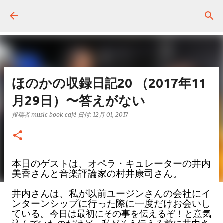
スキップしてメイン コンテンツに移動
ほのかの収録日記20 （2017年11
月29日）〜答えがない
投稿者
music book café
日付:
12月 01, 2017
本日のゲストは、オペラ・キュレーターの井内
美香さんと音楽評論家の村井康司さん。
井内さんは、私が以前ユージンさんの会社にイ
ンターンシップに行った際に一度だけお会いし
ている。
今日は最初にその事を伝えるぞ！と意気