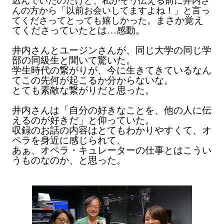
込んでいたのだけど、
私がそう伝える前に井内さ
んの方から
「以前お会いしてますよね！」
と言っ
まさか覚え
てくださってとっても嬉しかった。
てくださっていたとは…感動。
井内さんとユージンさんが、同じ大学の同じ学
部の同級生と聞いて驚いた。
学生時代の繋がりが、今に生きてきているなん
てこの先何が起こるか分からないな。
とても素敵な繋がりだと思った。
井内さんは「自分の好きなことを、他の人に伝
えるのが好きだ」と仰っていた。
収録のお話の内容はとてもわかりやすくて、オ
ペラを身近に感じられて、
あぁ、オペラ・キュレーターの仕事とはこうい
うものなのか、と思った。