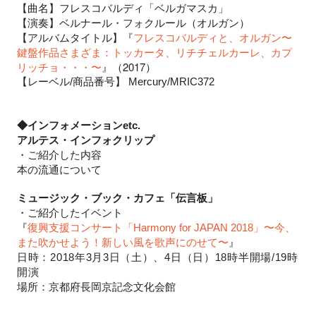
【曲名】フレスコバルディ「ベルガマスカ」
【演奏】ベルナール・フォクルール（オルガン）
【アルバムタイトル】
『
フレスコバルディと、オルガン〜
鍵盤作品さまざま：トッカータ、リチチェルカーレ、カプ
』（2017）
リッチョ・・・〜
【レーベル/商品番号】 Mercury/MRIC372
◆インフォメーションetc.
アルテス・インフォクリップ
・
ご紹介した内容
本の流通について
ミ
ュージック・ブック・カフェ「伝言板」
・
ご紹介したイベント
『
復興支援コンサート「Harmony for JAPAN 2018」〜今、
また吹かせよう！新しい風を歌声にのせて〜
』
日時：2018年3月3日（土）、4日（日）18時半開場/19時
開演
場所：京都府長岡京記念文化会館