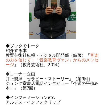
◆
ブックでトーク
紹介する本
教育芸術社広報・デジタル開発部（編著）『
音楽
の力を信じて：「音楽教育ヴァン」からのメッセ
ージ
』（教育芸術社、2014）
◆コーナー企画
井上勢津「セラピー・ストーリー」（第9回）
ジュンク堂書店電話インタビュー「今週の平積み
本！」（第7回）
◆インフォメーシ
ョンetc.
アルテス・インフォクリップ