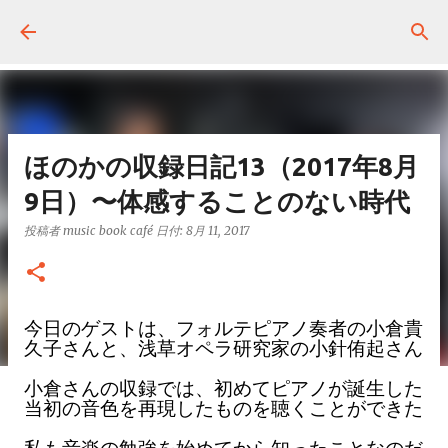
スキップしてメイン コンテンツに移動
ほのかの収録日記13（2017年8月
9日）〜体感することのない時代
投稿者
music book café
日付:
8月 11, 2017
今日のゲストは、フォルテピアノ奏者の小倉貴
久子さんと、浅草オペラ研究家の小針侑起さん
小倉さんの収録では、初めてピアノが誕生した
当初の音色を再現したものを聴くことができた