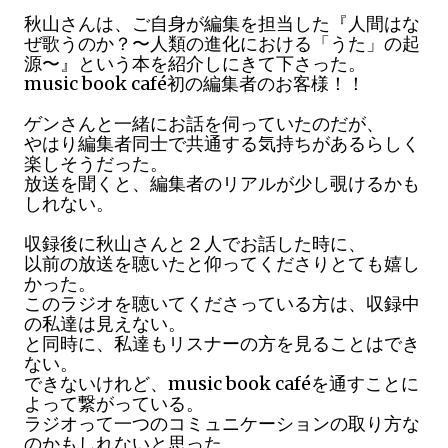
秋山さんは、ご自身が編集を担当した『人間はな
ぜ歌うのか？〜人類の進化における「うた」の起
源〜』という本を紹介しにきて下さった。
music book café初の編集者のお客様！！
ゲンさんと一緒にお話を伺っていたのだが、
やはり編集者同士で共通する気持ちがあるらしく
楽しそうだった。
放送を聞くと、編集者のリアルが少し覗けるかも
しれない。
収録後に秋山さんと２人でお話した時に、
以前の放送を聴いたと仰ってくださりとても嬉し
かった。
このラジオを聴いてくださっている方は、収録中
の私達は見えない。
と同時に、私達もリスナーの方を見ることはでき
ない。
できないけれど、music book caféを通すことに
よって繋がっている。
ラジオって一つのコミュニケーションの取り方な
のかもしれないと思った。