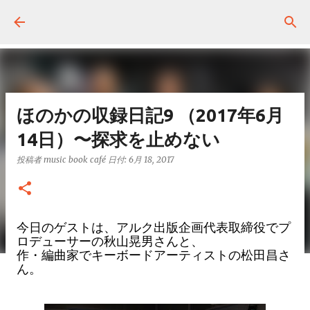
スキップしてメイン コンテンツに移動
ほのかの収録日記9 （2017年6月
14日）〜探求を止めない
投稿者
music book café
日付:
6月 18, 2017
今日のゲストは、アルク出版企画代表取締役でプ
ロデューサーの秋山晃男さんと、
作・編曲家でキーボードアーティストの松田昌さ
ん。