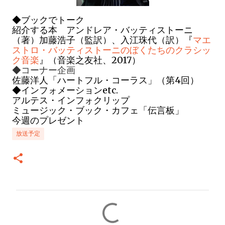
◆
ブックでトーク
紹介する本 アンドレア・バッティストーニ
（著）加藤浩子（監訳）、入江珠代（訳）『
マエ
ストロ・バッティストーニのぼくたちのクラシッ
ク音楽
』
（音楽之友社、
2017）
◆コーナー企画
佐藤洋人「ハートフル・コーラス」（第4回）
◆インフォメーションetc.
アルテス・インフォクリップ
ミュージック・ブック・カフェ「伝言板」
今週のプレゼント
放送予定
コ
メ