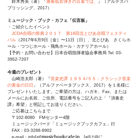
鈴木秀美（著）『
通奏低音弾きの言葉では、
』
（アルテスパ
ブリッシング、2017）
ミュージック・ブック・カフェ「伝言板」
・ご紹介したイベント
JCDA合唱の祭典２０１７ 第18回北とぴあ合唱フェスティ
バル
（
2017年6月9日［金］
〜11日［日］、北とぴあ さくらホ
ール・つつじホール・飛鳥ホール・カナリアホール
）
【予約・お問い合わせ】日本合唱指揮者協会事務局 Tel. 03-
3952-7207
今週のプレゼント
山崎浩太郎
（著）
『
音楽史譚 １９５４/５５：クラシック音楽
の黄金の日日
」
（アルファベータブックス、2017）
を１名様に
プレゼントいたします。
ご希望
の方は、ハガキ、Fax、または
メールにお名前、ご住所、電話番号をご記入の上「『演奏史
譚』
希望」
と明記
してお送りください。
ご応募はこちらまで
〒102-8080
FMセンター4階
ミュージックバード「ミュージックブックカフェ」行
FAX：03-3288-8902
musicbookcafe.
jp
e-mail：info[at]
[at]は@に