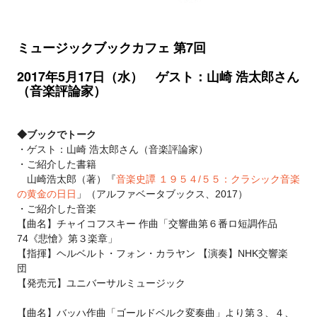
ミュージックブックカフェ 第7回
2017年5月17日（水） ゲスト：山崎 浩太郎さん
（音楽評論家）
◆ブックでトーク
・ゲスト：山崎 浩太郎さん（音楽評論家）
・ご紹介した書籍
山崎浩太郎
（著）
『
音楽史譚 １９５４/５５：クラシック音楽
の黄金の日日
」
（アルファベータブックス、2017）
・ご紹介した音楽
【曲名】チャイコフスキー
作曲「
交響曲第６番ロ短調作品
74《悲愴》第３楽章」
【指揮】ヘルベルト・フォン・カラヤン
【演奏】NHK交響楽
団
【発売元】ユニバーサルミュージック
【曲名】バッハ作曲「ゴールドベルク変奏曲」より第３、４、