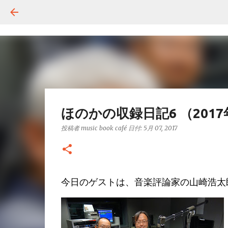
ほのかの収録日記6 （201
投稿者
music book café
日付:
5月 07, 2017
今日のゲストは、音楽評論家の山崎浩太