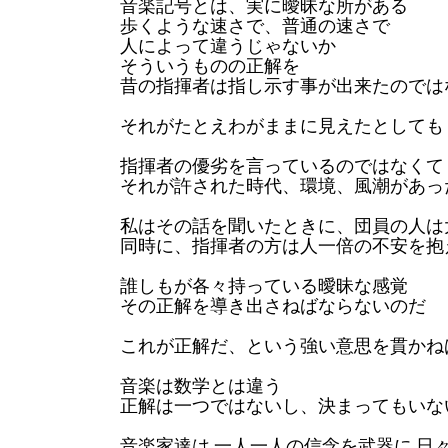
、
音楽記号とは
実に曖昧な所がある
、
歩くような速さで
普通の速さで
人によって違うじゃないか
そういうものの正解を
昔の指揮者は指し示す事が出来たのでは
それがたとえわがままに見えたとしても
指揮者の優劣を言っているのではなくて
、
、
それが許された時代
環境
風潮
があっ
、
私はその話を聞いたときに
団員の人は
、
同時に
指揮者の方は人一倍の不安を抱
誰しもが各々持っている曖昧な感覚
その正解を導き出さねばならないのだ
、
これが正解だ
という強い意思を貫かね
音楽は数学とは違う
、
正解は一つではないし
決まってもいな
音楽家達は
一人一人の信念を武器に
日